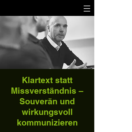
Klartext statt
Missverständnis –
Souverän und
wirkungsvoll
kommunizieren