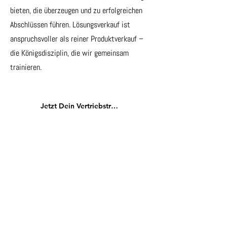
bieten, die überzeugen und zu erfolgreichen
Abschlüssen führen. Lösungsverkauf ist
anspruchsvoller als reiner Produktverkauf –
die Königsdisziplin, die wir gemeinsam
trainieren.
Jetzt Dein Vertriebstraining buchen
Crashkurs "Professionell
Veranstaltungen moderieren"
Stehst Du bald als Moderator vor einem
Publikum? Das Moderationstraining vermittelt