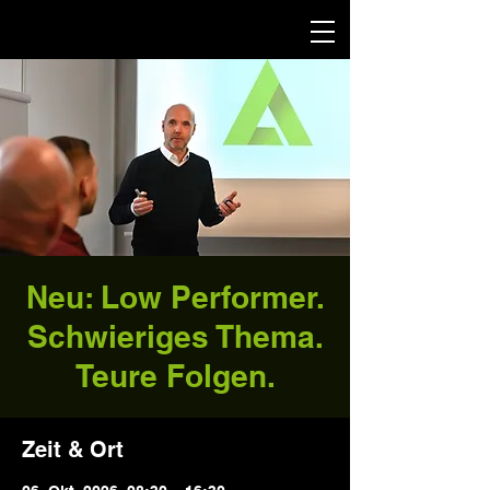
Neu: Low Performer.
Schwieriges Thema.
Teure Folgen.
Zeit & Ort